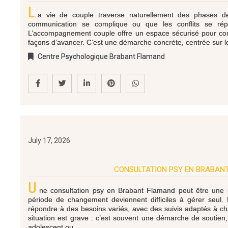
L
a vie de couple traverse naturellement des phases de
communication se complique ou que les conflits se répèt
L’accompagnement couple offre un espace sécurisé pour com
façons d’avancer. C’est une démarche concrète, centrée sur l
Centre Psychologique Brabant Flamand
July 17, 2026
CONSULTATION PSY EN BRABAN
U
ne consultation psy en Brabant Flamand peut être une pre
période de changement deviennent difficiles à gérer seul.
répondre à des besoins variés, avec des suivis adaptés à ch
situation est grave : c’est souvent une démarche de soutien
adolescent ou