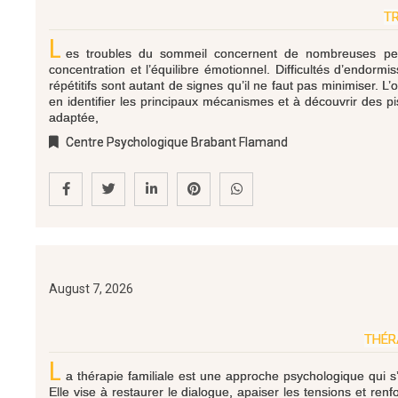
TR
L
es troubles du sommeil concernent de nombreuses pers
concentration et l’équilibre émotionnel. Difficultés d’endo
répétitifs sont autant de signes qu’il ne faut pas minimiser. L’
en identifier les principaux mécanismes et à découvrir des p
adaptée,
Centre Psychologique Brabant Flamand
August 7, 2026
THÉR
L
a thérapie familiale est une approche psychologique qui s
Elle vise à restaurer le dialogue, apaiser les tensions et ren