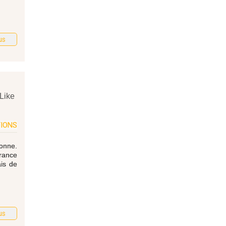
us
Like
TIONS
sonne.
france
ais de
us