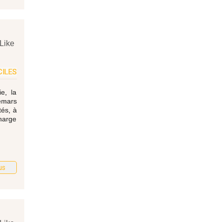
Like
CILES
e, la
hemars
tés, à
charge
us