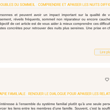
OUBLES DU SOMMEIL : COMPRENDRE ET APAISER LES NUITS DIFFI
onnes et peuvent avoir un impact important sur la qualité de vi
rmissement, réveils fréquents, sommeil non réparateur ou encore cauc
objectif de cet article est de vous aider à mieux comprendre ces difficul
istes concrètes pour retrouver des nuits plus sereines. Une prise en 
Lire pl
APIE FAMILIALE : RENOUER LE DIALOGUE POUR APAISER LES RELA
’intéresse à l’ensemble du système familial plutôt qu’à une seule per
forcer les liens entre les membres d’une famille. Souvent, c’est la souf