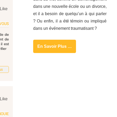
dans une nouvelle école ou un divorce,
Like
et il a besoin de quelqu’un à qui parler
? Ou enfin, il a été témoin ou impliqué
VOUS
dans un événement traumatisant ?
ode de
ent de
il est
En Savoir Plus …
fier
us
Like
NOUIE