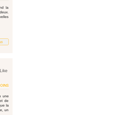
nd la
deux.
elles
us
Like
OINS
ou une
et de
que la
te, un