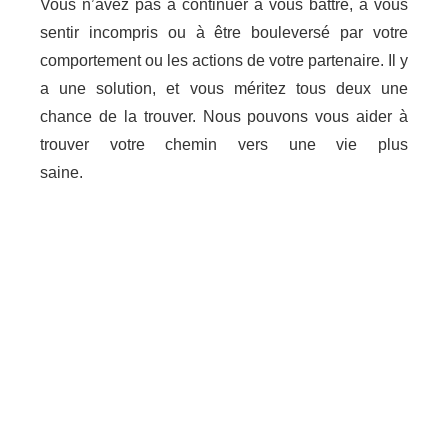
Vous n’avez pas à continuer à vous battre, à vous
sentir incompris ou à être bouleversé par votre
comportement ou les actions de votre partenaire. Il y
a une solution, et vous méritez tous deux une
chance de la trouver. Nous pouvons vous aider à
trouver votre chemin vers une vie plus
saine.
psychologue Brabant Flamand
Psychologue Brabant Flamand
Thérapie de couple dans le Centre Psychologique
Psychologue Brabant Flamand
Psychologue
Hoeilaart, Psychologue Drogenbos, Psychologue
Louvain, Psychologue Linkebeek, Psychologue
Vlezenbeek, Psychologue Kraainem, de même que,
sans compter que, ainsi que, ensuite, voire,
d’ailleurs, encore, de plus, quant à, non seulement,
mais encore, de surcroît, en outre