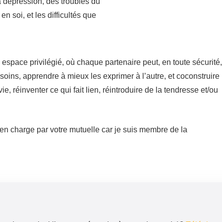
la dépression, des troubles du
 soi, et les difficultés que
 brabant flamand
n espace privilégié, où chaque partenaire peut, en toute sécurité,
esoins, apprendre à mieux les exprimer à l’autre, et coconstruire
e, réinventer ce qui fait lien, réintroduire de la tendresse et/ou
 en charge par votre mutuelle car je suis membre de la
yn – Psycholgue – Hypnothérapeute