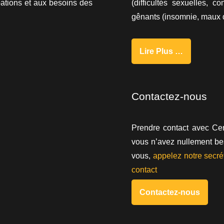
ations et aux besoins des
(difficultés sexuelles, 
gênants (insomnie, maux d
Lire Plus …
Contactez-nous
Prendre contact avec Cen
vous n’avez nullement be
vous,
appelez notre secrét
contact
Contactez-nous