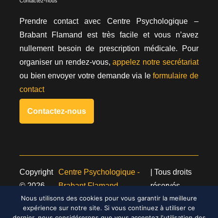
Contactez-nous
Prendre contact avec Centre Psychologique –
Brabant Flamand est très facile et vous n’avez
nullement besoin de prescription médicale. Pour
organiser un rendez-vous,
appelez notre secrétariat
ou bien envoyer votre demande via le
formulaire de
contact
Contactez-nous
Copyright
Centre Psychologique -
| Tous droits
© 2026
Brabant Flamand
réservés.
Powered by
Privium – Des services qui soutiennent
Nous utilisons des cookies pour vous garantir la meilleure
expérience sur notre site. Si vous continuez à utiliser ce
vos soins. Pour psychologues, psychotherapeutes
dernier, nous considérerons que vous acceptez l'utilisation des