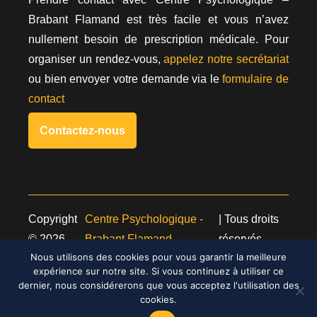
Brabant Flamand est très facile et vous n’avez
nullement besoin de prescription médicale. Pour
organiser un rendez-vous,
appelez notre secrétariat
ou bien envoyer votre demande via le
formulaire de
contact
Contactez-nous
Copyright
Centre Psychologique -
| Tous droits
© 2026
Brabant Flamand
réservés.
Powered by
Privium – Des services qui soutiennent
Nous utilisons des cookies pour vous garantir la meilleure
expérience sur notre site. Si vous continuez à utiliser ce
vos soins. Pour psychologues, psychotherapeutes
dernier, nous considérerons que vous acceptez l'utilisation des
et hypnotherapeutes.
cookies.
RGPD – Politique de Protection de la Vie Privée